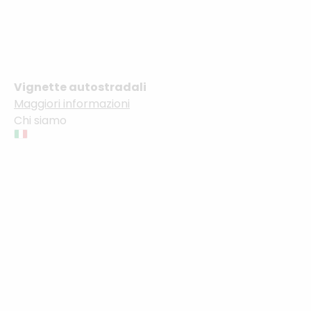
e-vignette online
Maggiori
Vignette autostradali
Maggiori informazioni
Chi siamo
informazioni sul
servizio di
registrazione
Come posso ordinare una